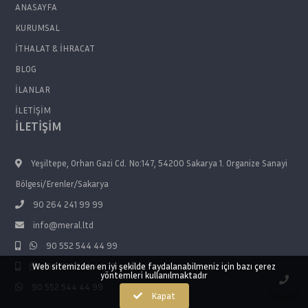
ANASAYFA
KURUMSAL
İTHALAT & İHRACAT
BLOG
İLANLAR
İLETİŞİM
İLETİŞİM
Yeşiltepe, Orhan Gazi Cd. No:147, 54200 Sakarya 1. Organize Sanayi
Bölgesi/Erenler/Sakarya
90 264 241 99 99
info@meral.ltd
90 552 544 44 99
Web sitemizden en iyi şekilde faydalanabilmeniz için bazı çerez
90 552 544 44 77
yöntemleri kullanılmaktadır
90 552 544 44 99
Kapat