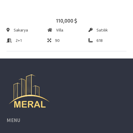
110,000 $
Sakarya
Villa
Satılık
2+1
90
618
MENU