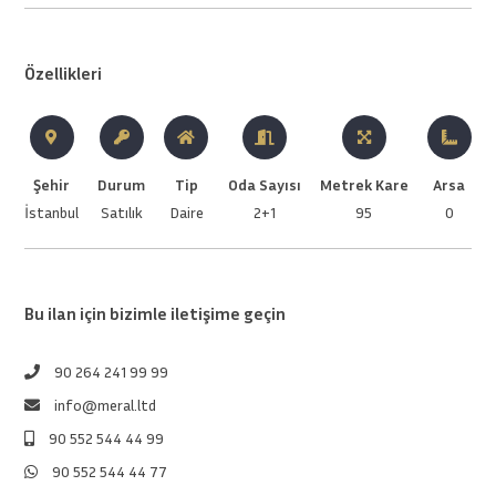
Özellikleri
Şehir
Durum
Tip
Oda Sayısı
Metrek Kare
Arsa
İstanbul
Satılık
Daire
2+1
95
0
Bu ilan için bizimle iletişime geçin
90 264 241 99 99
info@meral.ltd
90 552 544 44 99
90 552 544 44 77