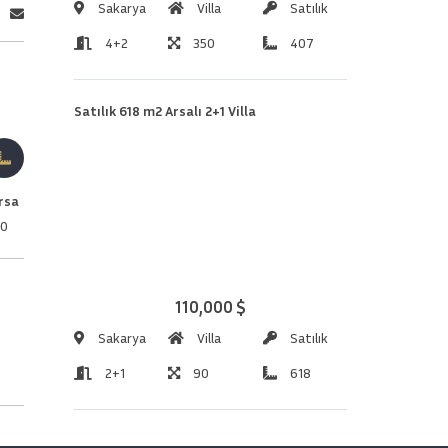
Sakarya
Villa
Satılık
4+2
350
407
Satılık 618 m2 Arsalı 2+1 Villa
rsa
0
110,000 $
Sakarya
Villa
Satılık
2+1
90
618