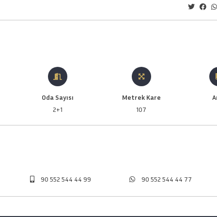
Oda Sayısı
Metrek Kare
A
2+1
107
90 552 544 44 99
90 552 544 44 77