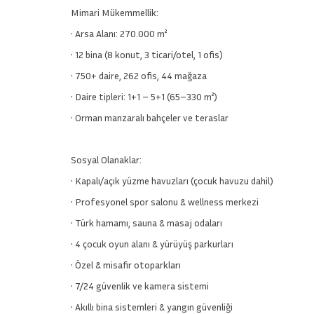
Mimari Mükemmellik:
• Arsa Alanı: 270.000 m²
• 12 bina (8 konut, 3 ticari/otel, 1 ofis)
• 750+ daire, 262 ofis, 44 mağaza
• Daire tipleri: 1+1 – 5+1 (65–330 m²)
• Orman manzaralı bahçeler ve teraslar
Sosyal Olanaklar:
• Kapalı/açık yüzme havuzları (çocuk havuzu dahil)
• Profesyonel spor salonu & wellness merkezi
• Türk hamamı, sauna & masaj odaları
• 4 çocuk oyun alanı & yürüyüş parkurları
• Özel & misafir otoparkları
• 7/24 güvenlik ve kamera sistemi
• Akıllı bina sistemleri & yangın güvenliği