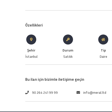
Özellikleri
Şehir
Durum
Tip
İstanbul
Satılık
Daire
Bu ilan için bizimle iletişime geçin
90 264 241 99 99
info@meral.ltd