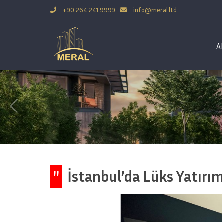
+90 264 241 9999
info@meral.ltd
A
''
İstanbul’da Lüks Yatırı