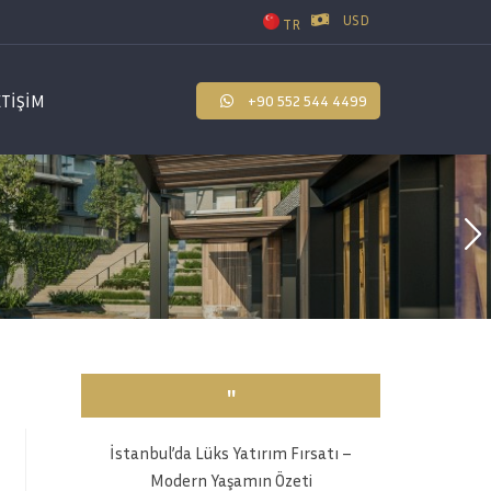
USD
TR
ETİŞİM
+90 552 544 4499
''
İstanbul’da Lüks Yatırım Fırsatı –
Modern Yaşamın Özeti