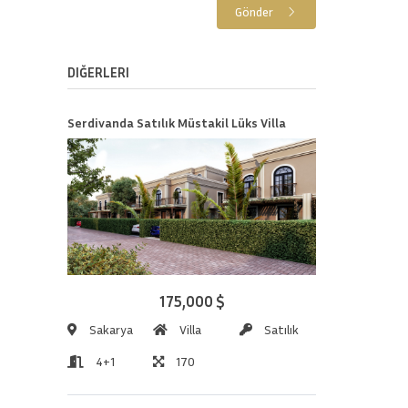
Gönder
DIĞERLERI
Serdivanda Satılık Müstakil Lüks Villa
175,000 $
Sakarya
Villa
Satılık
4+1
170