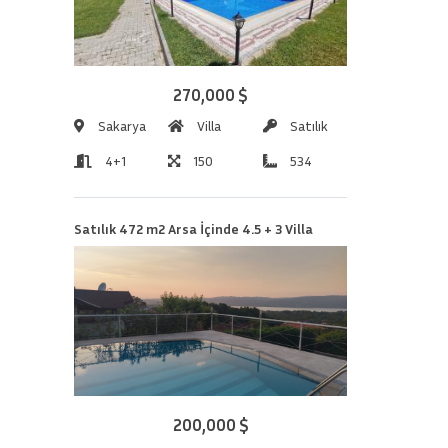
270,000 $
Sakarya
Villa
Satılık
4+1
150
534
Satılık 472 m2 Arsa İçinde 4.5 + 3 Villa
200,000 $